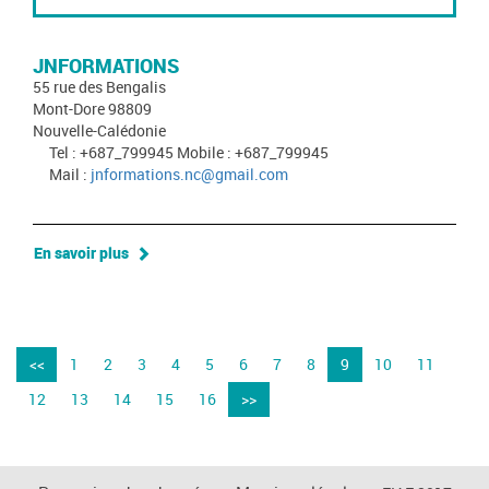
JNFORMATIONS
55 rue des Bengalis
Mont-Dore 98809
Nouvelle-Calédonie
Tel : +687_799945 Mobile : +687_799945
Mail :
jnformations.nc@gmail.com
En savoir plus
<<
1
2
3
4
5
6
7
8
9
10
11
12
13
14
15
16
>>