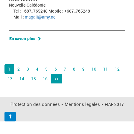
Nouvelle-Calédonie
Tel : +687_765248 Mobile : +687_765248
Mail :
magali@amy.nc
En savoir plus
1
2
3
4
5
6
7
8
9
10
11
12
13
14
15
16
>>
Protection des données
-
Mentions légales
-
FIAF 2017