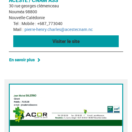
ACESTE / CNAM ASS
30 rue georges clémenceau
Nouméa 98800
Nouvelle-Calédonie
Tel : Mobile : +687_773040
Mail :
pierre-henry.charles@acestecnam.nc
Visiter le site
En savoir plus