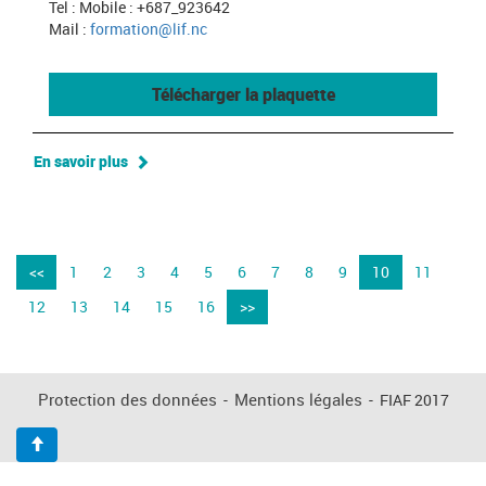
Tel : Mobile : +687_923642
Mail :
formation@lif.nc
Télécharger la plaquette
En savoir plus
<<
1
2
3
4
5
6
7
8
9
10
11
12
13
14
15
16
>>
Protection des données
-
Mentions légales
-
FIAF 2017