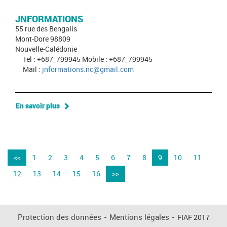
JNFORMATIONS
55 rue des Bengalis
Mont-Dore 98809
Nouvelle-Calédonie
Tel : +687_799945 Mobile : +687_799945
Mail :
jnformations.nc@gmail.com
En savoir plus
<<
1
2
3
4
5
6
7
8
9
10
11
12
13
14
15
16
>>
Protection des données
-
Mentions légales
-
FIAF 2017