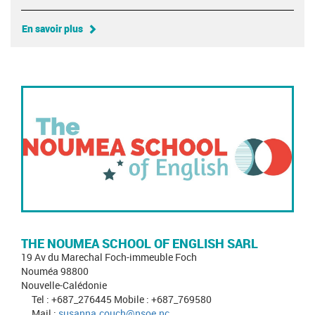
En savoir plus
THE NOUMEA SCHOOL OF ENGLISH SARL
19 Av du Marechal Foch-immeuble Foch
Nouméa 98800
Nouvelle-Calédonie
Tel : +687_276445 Mobile : +687_769580
Mail :
susanna.couch@nsoe.nc