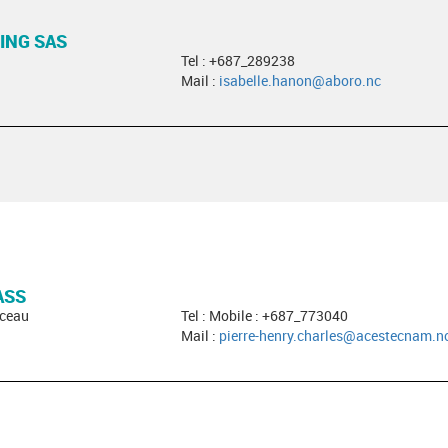
ING SAS
Tel : +687_289238
Mail :
isabelle.hanon@aboro.nc
ASS
nceau
Tel : Mobile : +687_773040
Mail :
pierre-henry.charles@acestecnam.n