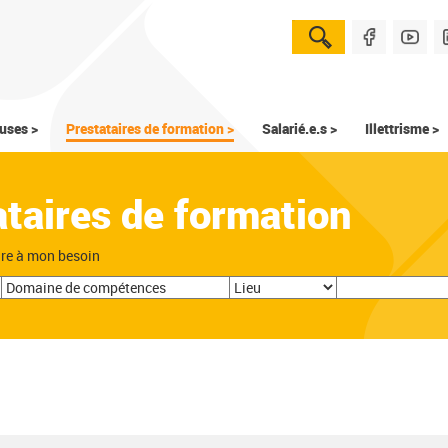
uses >
Prestataires de formation >
Salarié.e.s >
Illettrisme >
ataires de formation
dre à mon besoin