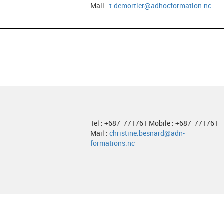
Mail :
t.demortier@adhocformation.nc
6
Tel : +687_771761 Mobile : +687_771761
Mail :
christine.besnard@adn-
formations.nc