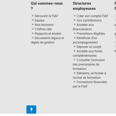
Qui sommes-nous
Structures
?
employeuses
Découvrir le FIAF
Créer son compte FIAF
Equipe
Vos contributions
Nos missions
Accéder aux
p
Chiffres clés
financements
Rapports et études
Prestations éligibles
Documents légaux et
Bénéficier d’un
règles de gestion
accompagnement
Déposer un projet
Accéder aux fonds
complémentaires
Consulter l’annuaire
des prestataires de
formation
Eléments, se former à
l’achat de formation
Formations financées
par le FIAF