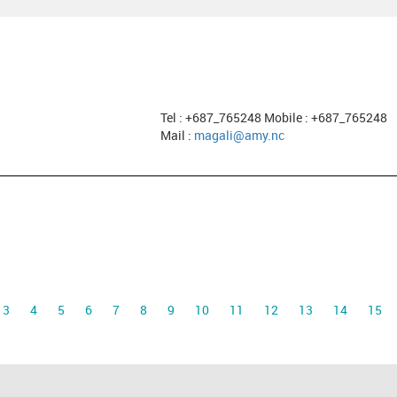
Tel : +687_765248 Mobile : +687_765248
Mail :
magali@amy.nc
3
4
5
6
7
8
9
10
11
12
13
14
15