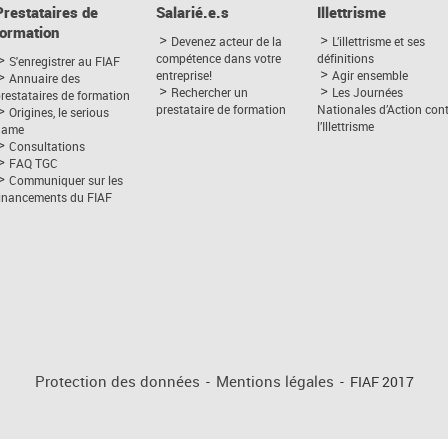
Prestataires de
Salarié.e.s
Illettrisme
formation
Devenez acteur de la
L’illettrisme et ses
compétence dans votre
définitions
S'enregistrer au FIAF
entreprise!
Agir ensemble
Annuaire des
Rechercher un
Les Journées
restataires de formation
prestataire de formation
Nationales d’Action con
Origines, le serious
l’Illettrisme
game
Consultations
FAQ TGC
Communiquer sur les
financements du FIAF
Protection des données
-
Mentions légales
-
FIAF 2017