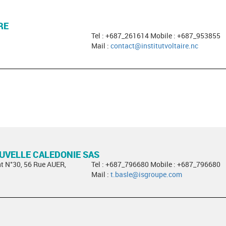
RE
Tel : +687_261614 Mobile : +687_953855
Mail :
contact@institutvoltaire.nc
OUVELLE CALEDONIE SAS
t N°30, 56 Rue AUER,
Tel : +687_796680 Mobile : +687_796680
Mail :
t.basle@isgroupe.com