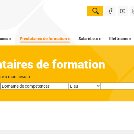
uses >
Prestataires de formation >
Salarié.e.s >
Illettrisme >
ataires de formation
dre à mon besoin