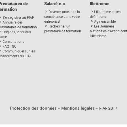
Prestataires de
Salarié.e.s
Illettrisme
formation
Devenez acteur de la
L’illettrisme et ses
compétence dans votre
définitions
S'enregistrer au FIAF
entreprise!
Agir ensemble
Annuaire des
Rechercher un
Les Journées
restataires de formation
prestataire de formation
Nationales d’Action con
Origines, le serious
l’Illettrisme
game
Consultations
FAQ TGC
Communiquer sur les
financements du FIAF
Protection des données
-
Mentions légales
-
FIAF 2017