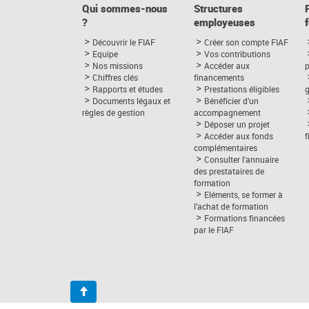
Qui sommes-nous
Structures
?
employeuses
Découvrir le FIAF
Créer son compte FIAF
Equipe
Vos contributions
Nos missions
Accéder aux
p
Chiffres clés
financements
Rapports et études
Prestations éligibles
Documents légaux et
Bénéficier d’un
règles de gestion
accompagnement
Déposer un projet
Accéder aux fonds
complémentaires
Consulter l’annuaire
des prestataires de
formation
Eléments, se former à
l’achat de formation
Formations financées
par le FIAF