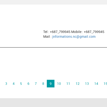
Tel : +687_799945 Mobile : +687_799945
Mail :
jnformations.nc@gmail.com
3
4
5
6
7
8
9
10
11
12
13
14
1