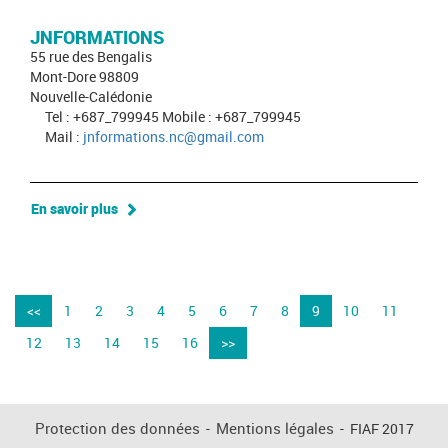
JNFORMATIONS
55 rue des Bengalis
Mont-Dore 98809
Nouvelle-Calédonie
Tel : +687_799945 Mobile : +687_799945
Mail :
jnformations.nc@gmail.com
En savoir plus
<<
1
2
3
4
5
6
7
8
9
10
11
12
13
14
15
16
>>
Protection des données
-
Mentions légales
-
FIAF 2017