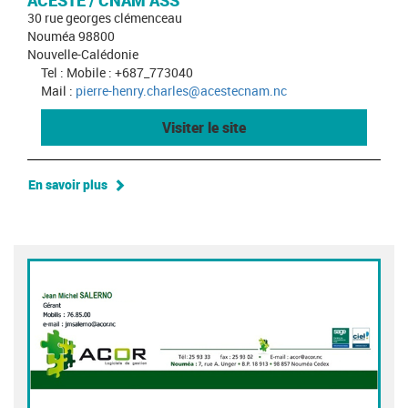
ACESTE / CNAM ASS
30 rue georges clémenceau
Nouméa 98800
Nouvelle-Calédonie
Tel : Mobile : +687_773040
Mail :
pierre-henry.charles@acestecnam.nc
Visiter le site
En savoir plus