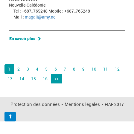
Nouvelle-Calédonie
Tel : +687_765248 Mobile : +687_765248
Mail :
magali@amy.nc
En savoir plus
1
2
3
4
5
6
7
8
9
10
11
12
13
14
15
16
>>
Protection des données
-
Mentions légales
-
FIAF 2017