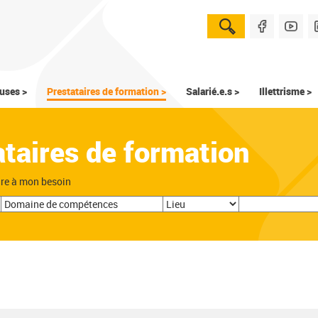
uses >
Prestataires de formation >
Salarié.e.s >
Illettrisme >
ataires de formation
dre à mon besoin