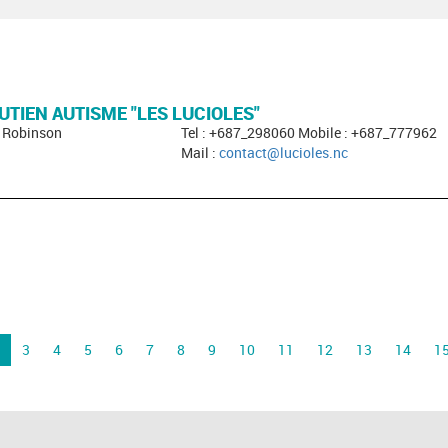
UTIEN AUTISME "LES LUCIOLES"
- Robinson
Tel : +687_298060 Mobile : +687_777962
Mail :
contact@lucioles.nc
3
4
5
6
7
8
9
10
11
12
13
14
1