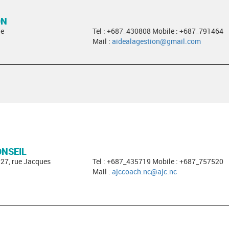
ON
ge
Tel : +687_430808 Mobile : +687_791464
Mail :
aidealagestion@gmail.com
ONSEIL
327, rue Jacques
Tel : +687_435719 Mobile : +687_757520
Mail :
ajccoach.nc@ajc.nc