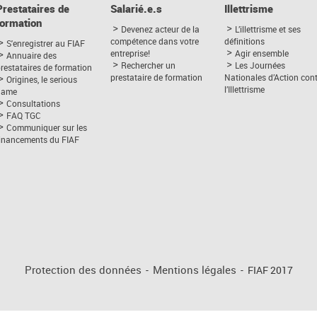
Prestataires de
Salarié.e.s
Illettrisme
formation
Devenez acteur de la
L’illettrisme et ses
compétence dans votre
définitions
S'enregistrer au FIAF
entreprise!
Agir ensemble
Annuaire des
Rechercher un
Les Journées
restataires de formation
prestataire de formation
Nationales d’Action con
Origines, le serious
l’Illettrisme
game
Consultations
FAQ TGC
Communiquer sur les
financements du FIAF
Protection des données
-
Mentions légales
-
FIAF 2017