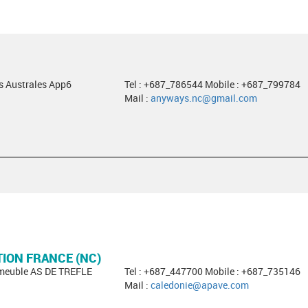
es Australes App6
Tel : +687_786544 Mobile : +687_799784
Mail :
anyways.nc@gmail.com
TION FRANCE (NC)
mmeuble AS DE TREFLE
Tel : +687_447700 Mobile : +687_735146
Mail :
caledonie@apave.com