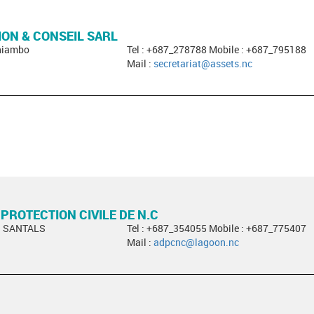
ON & CONSEIL SARL
oniambo
Tel : +687_278788 Mobile : +687_795188
Mail :
secretariat@assets.nc
 PROTECTION CIVILE DE N.C
S SANTALS
Tel : +687_354055 Mobile : +687_775407
Mail :
adpcnc@lagoon.nc