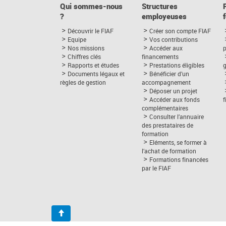
Qui sommes-nous
Structures
?
employeuses
Découvrir le FIAF
Créer son compte FIAF
Equipe
Vos contributions
Nos missions
Accéder aux
p
Chiffres clés
financements
Rapports et études
Prestations éligibles
Documents légaux et
Bénéficier d’un
règles de gestion
accompagnement
Déposer un projet
Accéder aux fonds
complémentaires
Consulter l’annuaire
des prestataires de
formation
Eléments, se former à
l’achat de formation
Formations financées
par le FIAF