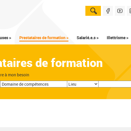
uses >
Prestataires de formation >
Salarié.e.s >
Illettrisme >
ataires de formation
dre à mon besoin