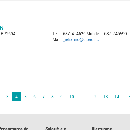
ON
- BP2694
Tel : +687_414629 Mobile : +687_746599
Mail :
jjehanno@cipac.nc
3
4
5
6
7
8
9
10
11
12
13
14
1
Prestataires de
Salarié.e.s
Illettrisme