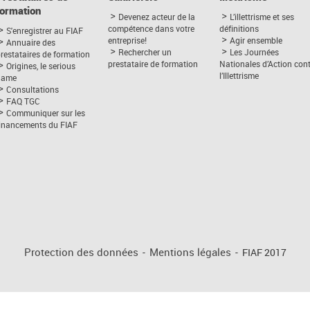
formation
Devenez acteur de la
L’illettrisme et ses
compétence dans votre
définitions
S'enregistrer au FIAF
entreprise!
Agir ensemble
Annuaire des
Rechercher un
Les Journées
restataires de formation
prestataire de formation
Nationales d’Action con
Origines, le serious
l’Illettrisme
game
Consultations
FAQ TGC
Communiquer sur les
financements du FIAF
Protection des données
-
Mentions légales
-
FIAF 2017