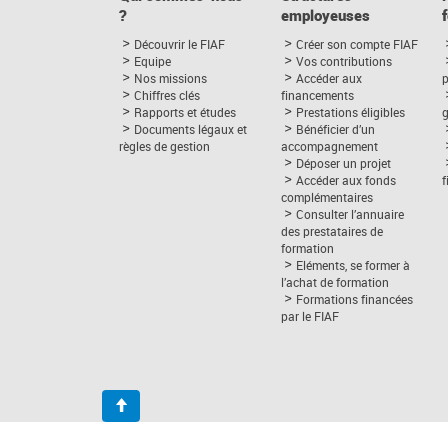
?
employeuses
Découvrir le FIAF
Créer son compte FIAF
Equipe
Vos contributions
Nos missions
Accéder aux
p
Chiffres clés
financements
Rapports et études
Prestations éligibles
Documents légaux et
Bénéficier d’un
règles de gestion
accompagnement
Déposer un projet
Accéder aux fonds
complémentaires
Consulter l’annuaire
des prestataires de
formation
Eléments, se former à
l’achat de formation
Formations financées
par le FIAF