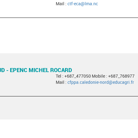
Mail :
ctf-eca@lma.nc
UD - EPENC MICHEL ROCARD
Tel : +687_477050 Mobile : +687_768977
Mail :
cfppa.caledonie-nord@educagri.fr