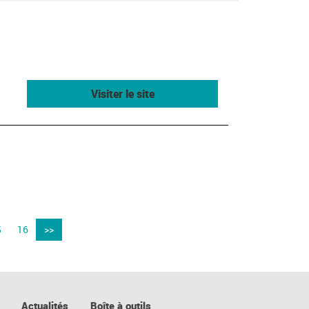
Visiter le site
5
16
>>
Actualités
Boîte à outils