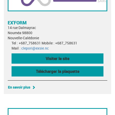
EX'FORM
14 rue Dalmayrac
Nouméa 98800
Nouvelle-Calédonie
Tel : +687_758631 Mobile : +687_758631
Mail :
clepori@exsie.nc
Visiter le site
Télécharger la plaquette
En savoir plus