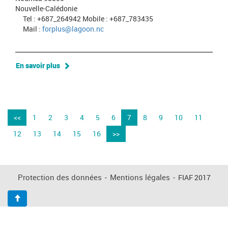
Nouvelle-Calédonie
Tel : +687_264942 Mobile : +687_783435
Mail :
forplus@lagoon.nc
En savoir plus
<<
1
2
3
4
5
6
7
8
9
10
11
12
13
14
15
16
>>
Protection des données
-
Mentions légales
-
FIAF 2017