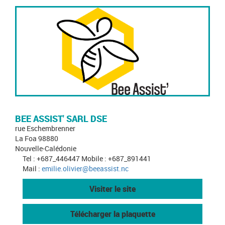
BEE ASSIST' SARL DSE
rue Eschembrenner
La Foa 98880
Nouvelle-Calédonie
Tel : +687_446447 Mobile : +687_891441
Mail :
emilie.olivier@beeassist.nc
Visiter le site
Télécharger la plaquette