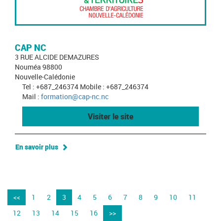
CAP NC
3 RUE ALCIDE DEMAZURES
Nouméa 98800
Nouvelle-Calédonie
Tel : +687_246374 Mobile : +687_246374
Mail :
formation@cap-nc.nc
Visiter le site
En savoir plus
<<
1
2
3
4
5
6
7
8
9
10
11
12
13
14
15
16
>>