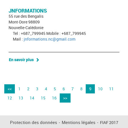
JNFORMATIONS
55 rue des Bengalis
Mont-Dore 98809
Nouvelle-Calédonie
Tel : +687_799945 Mobile : +687_799945
Mail :
jnformations.nc@gmail.com
En savoir plus
<<
1
2
3
4
5
6
7
8
9
10
11
12
13
14
15
16
>>
Protection des données
-
Mentions légales
-
FIAF 2017