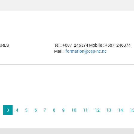
URES
Tel : +687_246374 Mobile : +687_246374
Mail :
formation@cap-nc.nc
3
4
5
6
7
8
9
10
11
12
13
14
1