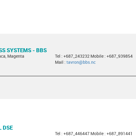
SS SYSTEMS - BBS
nca, Magenta
Tel : +687_243232 Mobile : +687_939854
Mail :
tavron@bbs.nc
L DSE
Tel : +687_446447 Mobile : +687_891441