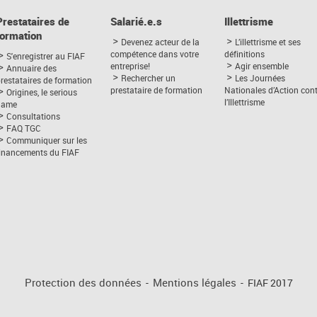
Prestataires de
Salarié.e.s
Illettrisme
formation
Devenez acteur de la
L’illettrisme et ses
compétence dans votre
définitions
S'enregistrer au FIAF
entreprise!
Agir ensemble
Annuaire des
Rechercher un
Les Journées
restataires de formation
prestataire de formation
Nationales d’Action con
Origines, le serious
l’Illettrisme
game
Consultations
FAQ TGC
Communiquer sur les
financements du FIAF
Protection des données
-
Mentions légales
-
FIAF 2017