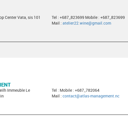
hop Center Vata, sis 101
Tel : +687_823699 Mobile : +687_823699
Mail :
atelier22.wine@gmail.com
MENT
neilh Immeuble Le
Tel : Mobile : +687_782064
in
Mail :
contact@atlas-management.nc