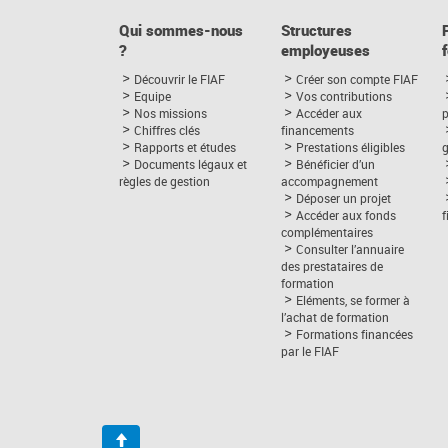
Qui sommes-nous
Structures
?
employeuses
Découvrir le FIAF
Créer son compte FIAF
Equipe
Vos contributions
Nos missions
Accéder aux
p
Chiffres clés
financements
Rapports et études
Prestations éligibles
Documents légaux et
Bénéficier d’un
règles de gestion
accompagnement
Déposer un projet
Accéder aux fonds
complémentaires
Consulter l’annuaire
des prestataires de
formation
Eléments, se former à
l’achat de formation
Formations financées
par le FIAF