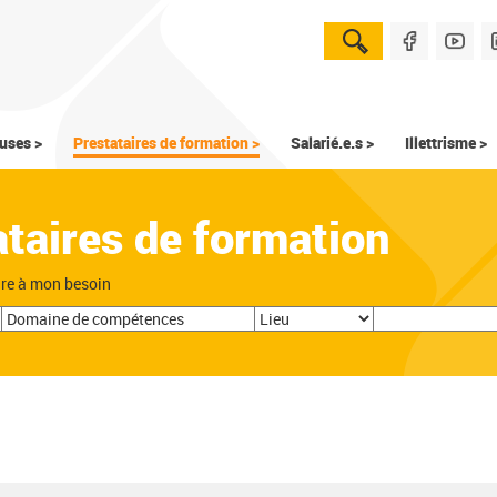
uses >
Prestataires de formation >
Salarié.e.s >
Illettrisme >
ataires de formation
dre à mon besoin