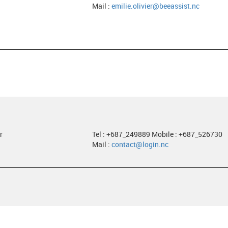
Mail :
emilie.olivier@beeassist.nc
r
Tel : +687_249889 Mobile : +687_526730
Mail :
contact@login.nc