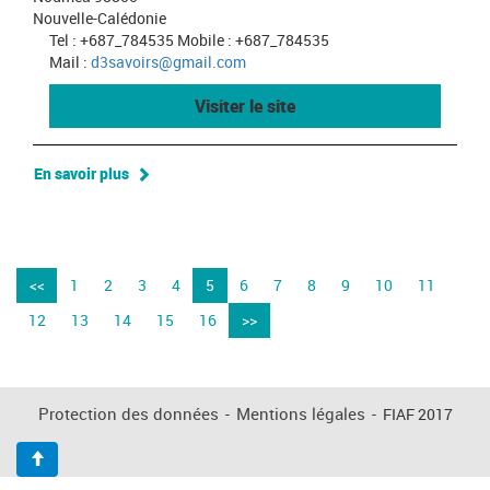
Nouvelle-Calédonie
Tel : +687_784535 Mobile : +687_784535
Mail :
d3savoirs@gmail.com
Visiter le site
En savoir plus
<<
1
2
3
4
5
6
7
8
9
10
11
12
13
14
15
16
>>
Protection des données
-
Mentions légales
-
FIAF 2017