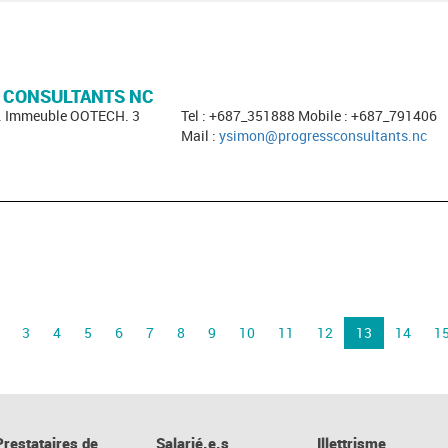
 CONSULTANTS NC
i. Immeuble OOTECH. 3
Tel : +687_351888 Mobile : +687_791406
Mail :
ysimon@progressconsultants.nc
3
4
5
6
7
8
9
10
11
12
13
14
1
Prestataires de
Salarié.e.s
Illettrisme