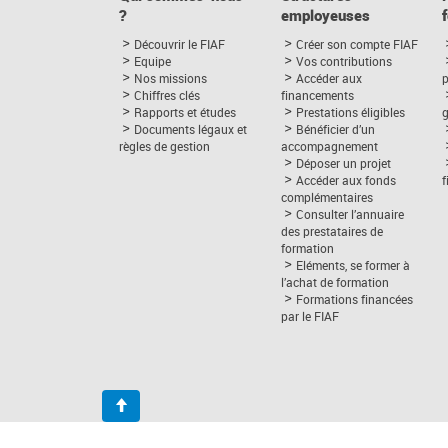
?
employeuses
Découvrir le FIAF
Créer son compte FIAF
Equipe
Vos contributions
Nos missions
Accéder aux
p
Chiffres clés
financements
Rapports et études
Prestations éligibles
Documents légaux et
Bénéficier d’un
règles de gestion
accompagnement
Déposer un projet
Accéder aux fonds
complémentaires
Consulter l’annuaire
des prestataires de
formation
Eléments, se former à
l’achat de formation
Formations financées
par le FIAF