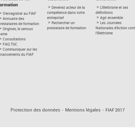
formation
Devenez acteur de la
L’illettrisme et ses
compétence dans votre
définitions
S'enregistrer au FIAF
entreprise!
Agir ensemble
Annuaire des
Rechercher un
Les Journées
restataires de formation
prestataire de formation
Nationales d’Action con
Origines, le serious
l’Illettrisme
game
Consultations
FAQ TGC
Communiquer sur les
financements du FIAF
Protection des données
-
Mentions légales
-
FIAF 2017