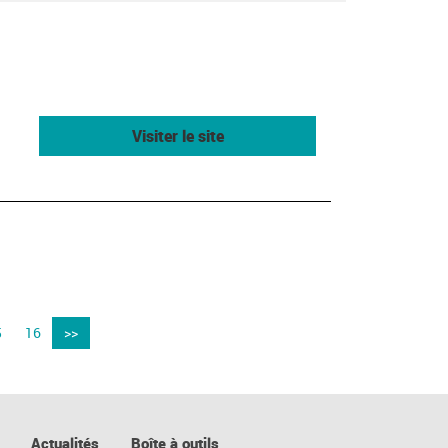
Visiter le site
5
16
>>
Actualités
Boîte à outils