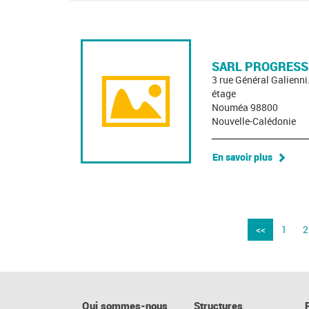
SARL PROGRESS
3 rue Général Galienn
étage
Nouméa 98800
Nouvelle-Calédonie
En savoir plus
<<
1
2
Qui sommes-nous
Structures