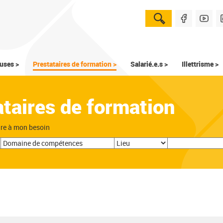
uses >
Prestataires de formation >
Salarié.e.s >
Illettrisme >
ataires de formation
dre à mon besoin