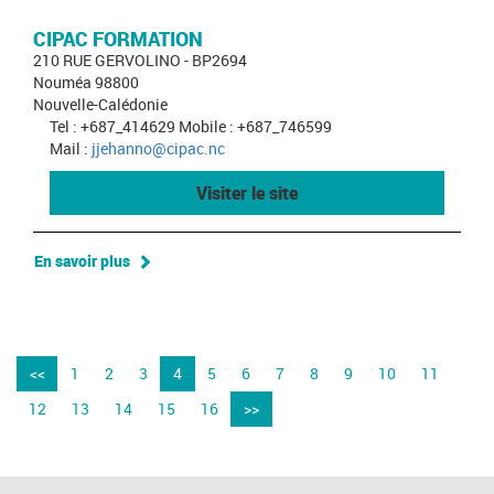
CIPAC FORMATION
210 RUE GERVOLINO - BP2694
Nouméa 98800
Nouvelle-Calédonie
Tel : +687_414629 Mobile : +687_746599
Mail :
jjehanno@cipac.nc
Visiter le site
En savoir plus
<<
1
2
3
4
5
6
7
8
9
10
11
12
13
14
15
16
>>