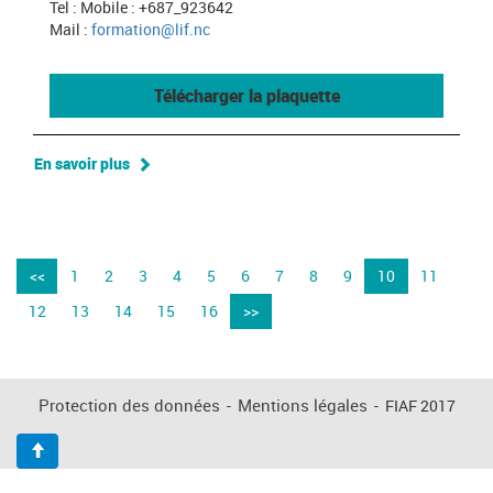
Tel : Mobile : +687_923642
Mail :
formation@lif.nc
Télécharger la plaquette
En savoir plus
<<
1
2
3
4
5
6
7
8
9
10
11
12
13
14
15
16
>>
Protection des données
-
Mentions légales
-
FIAF 2017