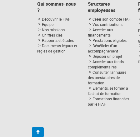
Qui sommes-nous
Structures
?
employeuses
Découvrir le FIAF
Créer son compte FIAF
Equipe
Vos contributions
Nos missions
Accéder aux
p
Chiffres clés
financements
Rapports et études
Prestations éligibles
Documents légaux et
Bénéficier d’un
règles de gestion
accompagnement
Déposer un projet
Accéder aux fonds
complémentaires
Consulter l’annuaire
des prestataires de
formation
Eléments, se former à
l’achat de formation
Formations financées
par le FIAF