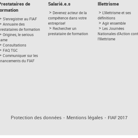
Prestataires de
Salarié.e.s
Illettrisme
formation
Devenez acteur de la
L’illettrisme et ses
compétence dans votre
définitions
S'enregistrer au FIAF
entreprise!
Agir ensemble
Annuaire des
Rechercher un
Les Journées
restataires de formation
prestataire de formation
Nationales d’Action con
Origines, le serious
l’Illettrisme
game
Consultations
FAQ TGC
Communiquer sur les
financements du FIAF
Protection des données
-
Mentions légales
-
FIAF 2017