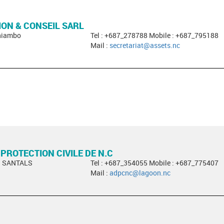
ON & CONSEIL SARL
oniambo
Tel : +687_278788 Mobile : +687_795188
Mail :
secretariat@assets.nc
 PROTECTION CIVILE DE N.C
S SANTALS
Tel : +687_354055 Mobile : +687_775407
Mail :
adpcnc@lagoon.nc