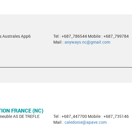
es Australes App6
Tel : +687_786544 Mobile : +687_799784
Mail :
anyways.nc@gmail.com
TION FRANCE (NC)
mmeuble AS DE TREFLE
Tel : +687_447700 Mobile : +687_735146
Mail :
caledonie@apave.com