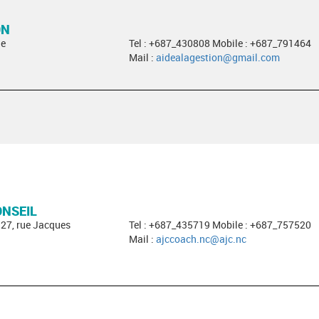
ON
ge
Tel : +687_430808 Mobile : +687_791464
Mail :
aidealagestion@gmail.com
ONSEIL
327, rue Jacques
Tel : +687_435719 Mobile : +687_757520
Mail :
ajccoach.nc@ajc.nc