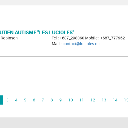
UTIEN AUTISME "LES LUCIOLES"
- Robinson
Tel : +687_298060 Mobile : +687_777962
Mail :
contact@lucioles.nc
3
4
5
6
7
8
9
10
11
12
13
14
1