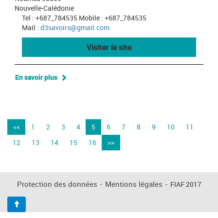
Nouvelle-Calédonie
Tel : +687_784535 Mobile : +687_784535
Mail :
d3savoirs@gmail.com
Visiter le site
En savoir plus
<<
1
2
3
4
5
6
7
8
9
10
11
12
13
14
15
16
>>
Protection des données
-
Mentions légales
-
FIAF 2017