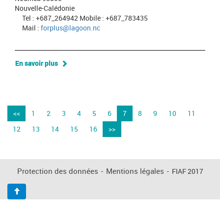
Nouvelle-Calédonie
Tel : +687_264942 Mobile : +687_783435
Mail :
forplus@lagoon.nc
En savoir plus
<<
1
2
3
4
5
6
7
8
9
10
11
12
13
14
15
16
>>
Protection des données
-
Mentions légales
-
FIAF 2017