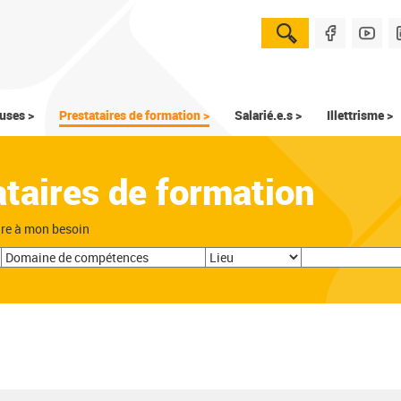
uses >
Prestataires de formation >
Salarié.e.s >
Illettrisme >
ataires de formation
dre à mon besoin