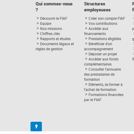
Qui sommes-nous
Structures
?
employeuses
Découvrir le FIAF
Créer son compte FIAF
Equipe
Vos contributions
Nos missions
Accéder aux
p
Chiffres clés
financements
Rapports et études
Prestations éligibles
Documents légaux et
Bénéficier d’un
règles de gestion
accompagnement
Déposer un projet
Accéder aux fonds
complémentaires
Consulter l’annuaire
des prestataires de
formation
Eléments, se former à
l’achat de formation
Formations financées
par le FIAF