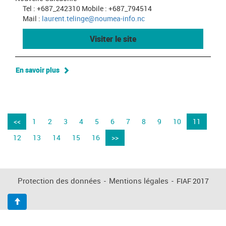
Tel : +687_242310 Mobile : +687_794514
Mail :
laurent.telinge@noumea-info.nc
Visiter le site
En savoir plus
<<
1
2
3
4
5
6
7
8
9
10
11
12
13
14
15
16
>>
Protection des données
-
Mentions légales
-
FIAF 2017