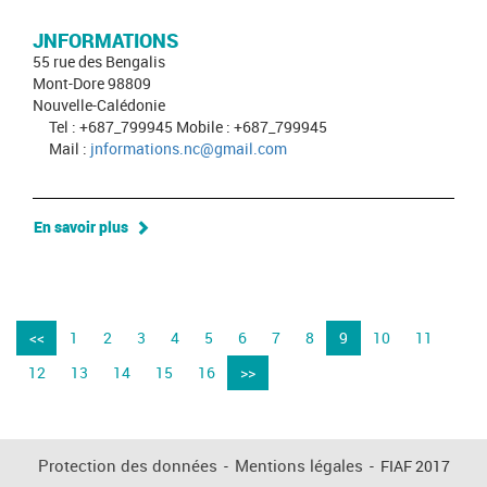
JNFORMATIONS
55 rue des Bengalis
Mont-Dore 98809
Nouvelle-Calédonie
Tel : +687_799945 Mobile : +687_799945
Mail :
jnformations.nc@gmail.com
En savoir plus
<<
1
2
3
4
5
6
7
8
9
10
11
12
13
14
15
16
>>
Protection des données
-
Mentions légales
-
FIAF 2017