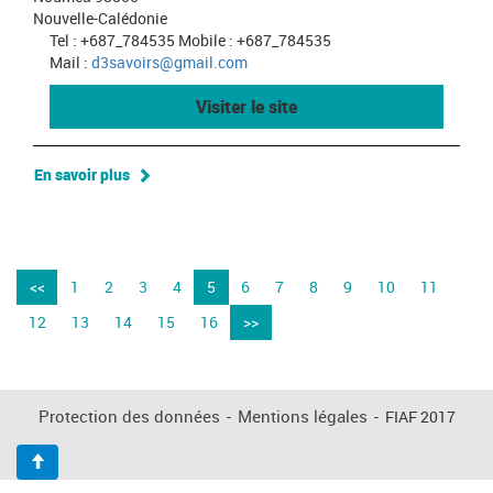
Nouvelle-Calédonie
Tel : +687_784535 Mobile : +687_784535
Mail :
d3savoirs@gmail.com
Visiter le site
En savoir plus
<<
1
2
3
4
5
6
7
8
9
10
11
12
13
14
15
16
>>
Protection des données
-
Mentions légales
-
FIAF 2017