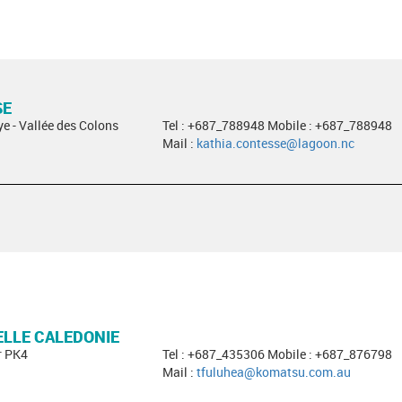
SE
ye - Vallée des Colons
Tel : +687_788948 Mobile : +687_788948
Mail :
kathia.contesse@lagoon.nc
LLE CALEDONIE
r PK4
Tel : +687_435306 Mobile : +687_876798
Mail :
tfuluhea@komatsu.com.au