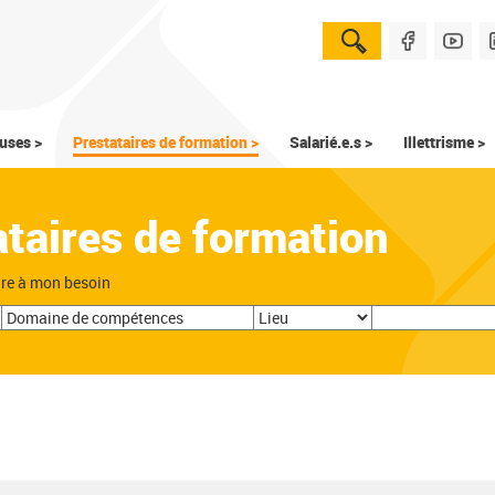
uses >
Prestataires de formation >
Salarié.e.s >
Illettrisme >
ataires de formation
dre à mon besoin