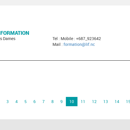
A FORMATION
des Dames
Tel : Mobile : +687_923642
Mail :
formation@lif.nc
3
4
5
6
7
8
9
10
11
12
13
14
1