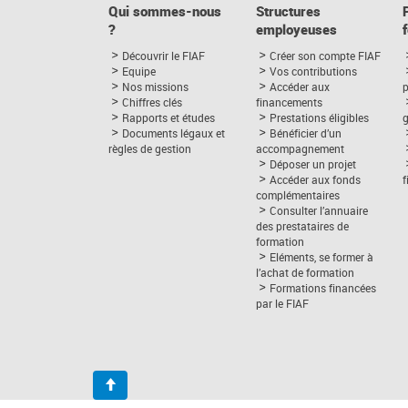
Qui sommes-nous
Structures
?
employeuses
Découvrir le FIAF
Créer son compte FIAF
Equipe
Vos contributions
Nos missions
Accéder aux
p
Chiffres clés
financements
Rapports et études
Prestations éligibles
Documents légaux et
Bénéficier d’un
règles de gestion
accompagnement
Déposer un projet
Accéder aux fonds
complémentaires
Consulter l’annuaire
des prestataires de
formation
Eléments, se former à
l’achat de formation
Formations financées
par le FIAF