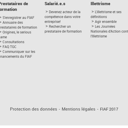
Prestataires de
Salarié.e.s
Illettrisme
formation
Devenez acteur de la
L’illettrisme et ses
compétence dans votre
définitions
S'enregistrer au FIAF
entreprise!
Agir ensemble
Annuaire des
Rechercher un
Les Journées
restataires de formation
prestataire de formation
Nationales d’Action con
Origines, le serious
l’Illettrisme
game
Consultations
FAQ TGC
Communiquer sur les
financements du FIAF
Protection des données
-
Mentions légales
-
FIAF 2017