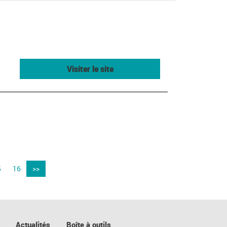
Visiter le site
5
16
>>
Actualités
Boîte à outils