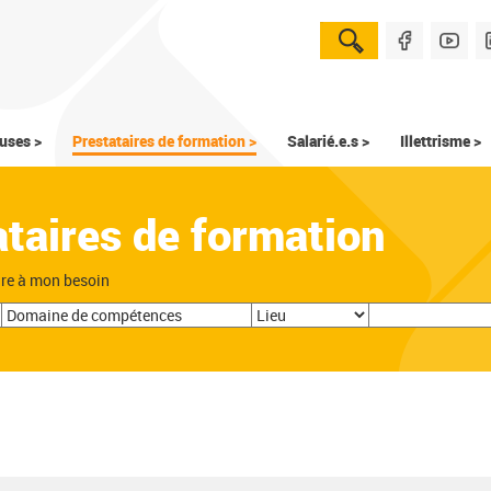
uses >
Prestataires de formation >
Salarié.e.s >
Illettrisme >
ataires de formation
dre à mon besoin