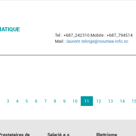
ATIQUE
Tel : +687_242310 Mobile : +687_794514
Mail :
laurent.telinge@noumea-info.nc
3
4
5
6
7
8
9
10
11
12
13
14
1
Prestataires de
Salarié.e.s
Illettrisme