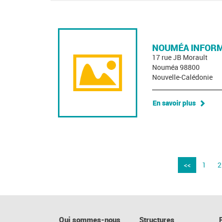
NOUMÉA INFORM
17 rue JB Morault
Nouméa 98800
Nouvelle-Calédonie
En savoir plus
<<
1
2
Qui sommes-nous
Structures