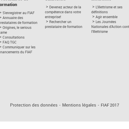
formation
Devenez acteur de la
L’illettrisme et ses
compétence dans votre
définitions
S'enregistrer au FIAF
entreprise!
Agir ensemble
Annuaire des
Rechercher un
Les Journées
restataires de formation
prestataire de formation
Nationales d’Action con
Origines, le serious
l’Illettrisme
game
Consultations
FAQ TGC
Communiquer sur les
financements du FIAF
Protection des données
-
Mentions légales
-
FIAF 2017