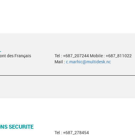
L
Pont des Français
Tel : +687_207244 Mobile : +687_811022
Mail :
c.marhic@multidesk.nc
ONS SECURITE
Tel : +687_278454