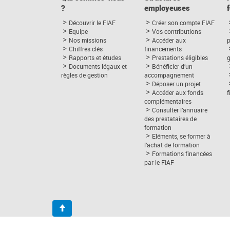
?
employeuses
Découvrir le FIAF
Créer son compte FIAF
Equipe
Vos contributions
Nos missions
Accéder aux
p
Chiffres clés
financements
Rapports et études
Prestations éligibles
Documents légaux et
Bénéficier d’un
règles de gestion
accompagnement
Déposer un projet
Accéder aux fonds
complémentaires
Consulter l’annuaire
des prestataires de
formation
Eléments, se former à
l’achat de formation
Formations financées
par le FIAF