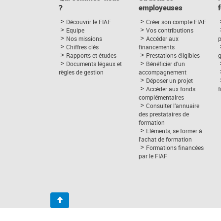
?
employeuses
Découvrir le FIAF
Créer son compte FIAF
Equipe
Vos contributions
Nos missions
Accéder aux
p
Chiffres clés
financements
Rapports et études
Prestations éligibles
Documents légaux et
Bénéficier d’un
règles de gestion
accompagnement
Déposer un projet
Accéder aux fonds
complémentaires
Consulter l’annuaire
des prestataires de
formation
Eléments, se former à
l’achat de formation
Formations financées
par le FIAF