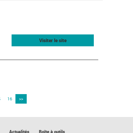
Visiter le site
5
16
>>
Actualités
Boîte à outils