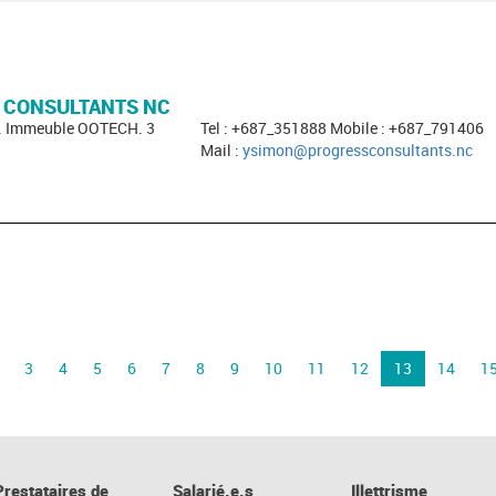
 CONSULTANTS NC
i. Immeuble OOTECH. 3
Tel : +687_351888 Mobile : +687_791406
Mail :
ysimon@progressconsultants.nc
3
4
5
6
7
8
9
10
11
12
13
14
1
Prestataires de
Salarié.e.s
Illettrisme