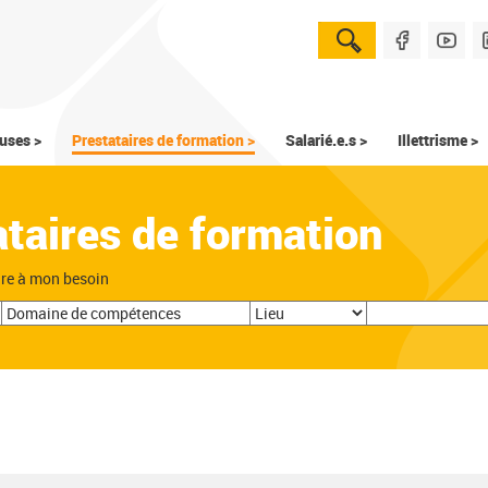
uses >
Prestataires de formation >
Salarié.e.s >
Illettrisme >
ataires de formation
dre à mon besoin