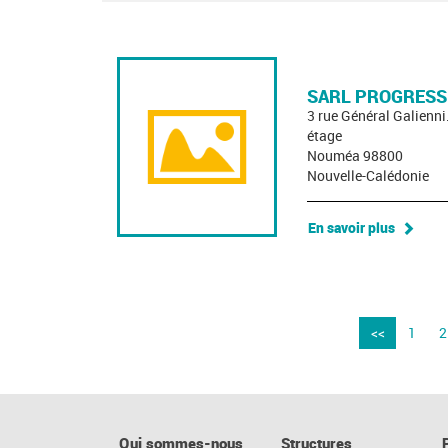
SARL PROGRESS
3 rue Général Galienn
étage
Nouméa 98800
Nouvelle-Calédonie
En savoir plus
<<
1
2
Qui sommes-nous
Structures