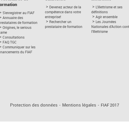
formation
Devenez acteur de la
L’illettrisme et ses
compétence dans votre
définitions
S'enregistrer au FIAF
entreprise!
Agir ensemble
Annuaire des
Rechercher un
Les Journées
restataires de formation
prestataire de formation
Nationales d’Action con
Origines, le serious
l’Illettrisme
game
Consultations
FAQ TGC
Communiquer sur les
financements du FIAF
Protection des données
-
Mentions légales
-
FIAF 2017