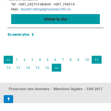
Tel : +687_242310 Mobile : +687_794514
Mail :
laurent.telinge@noumea-info.nc
Visiter le site
En savoir plus
<<
1
2
3
4
5
6
7
8
9
10
11
12
13
14
15
16
>>
Protection des données
-
Mentions légales
-
FIAF 2017