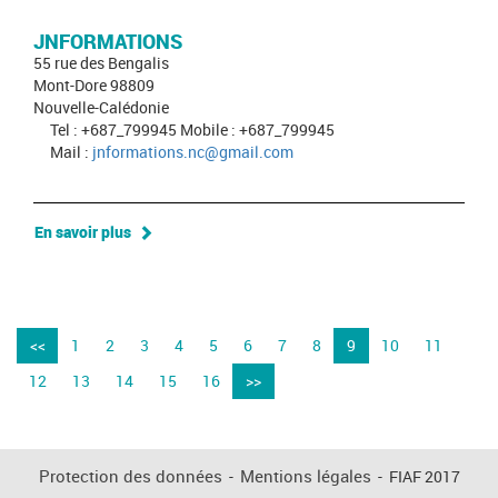
JNFORMATIONS
55 rue des Bengalis
Mont-Dore 98809
Nouvelle-Calédonie
Tel : +687_799945 Mobile : +687_799945
Mail :
jnformations.nc@gmail.com
En savoir plus
<<
1
2
3
4
5
6
7
8
9
10
11
12
13
14
15
16
>>
Protection des données
-
Mentions légales
-
FIAF 2017