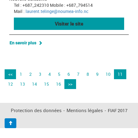
Tel : +687_242310 Mobile : +687_794514
Mail :
laurent.telinge@noumea-info.nc
Visiter le site
En savoir plus
<<
1
2
3
4
5
6
7
8
9
10
11
12
13
14
15
16
>>
Protection des données
-
Mentions légales
-
FIAF 2017