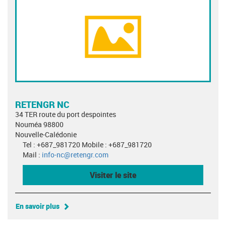
RETENGR NC
34 TER route du port despointes
Nouméa 98800
Nouvelle-Calédonie
Tel : +687_981720 Mobile : +687_981720
Mail :
info-nc@retengr.com
Visiter le site
En savoir plus