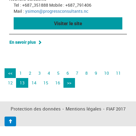
Tel : +687_351888 Mobile : +687_791406
Mail :
ysimon@progressconsultants.nc
Visiter le site
En savoir plus
<<
1
2
3
4
5
6
7
8
9
10
11
12
13
14
15
16
>>
Protection des données
-
Mentions légales
-
FIAF 2017