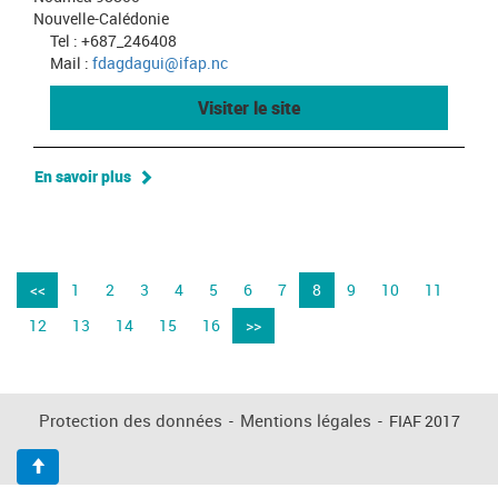
Nouvelle-Calédonie
Tel : +687_246408
Mail :
fdagdagui@ifap.nc
Visiter le site
En savoir plus
<<
1
2
3
4
5
6
7
8
9
10
11
12
13
14
15
16
>>
Protection des données
-
Mentions légales
-
FIAF 2017