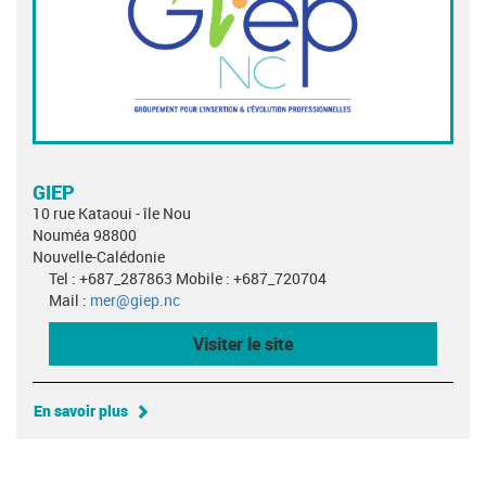
GIEP
10 rue Kataoui - île Nou
Nouméa 98800
Nouvelle-Calédonie
Tel : +687_287863 Mobile : +687_720704
Mail :
mer@giep.nc
Visiter le site
En savoir plus