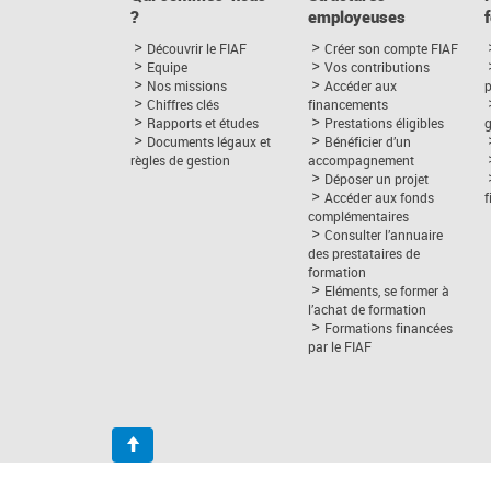
?
employeuses
Découvrir le FIAF
Créer son compte FIAF
Equipe
Vos contributions
Nos missions
Accéder aux
p
Chiffres clés
financements
Rapports et études
Prestations éligibles
Documents légaux et
Bénéficier d’un
règles de gestion
accompagnement
Déposer un projet
Accéder aux fonds
complémentaires
Consulter l’annuaire
des prestataires de
formation
Eléments, se former à
l’achat de formation
Formations financées
par le FIAF