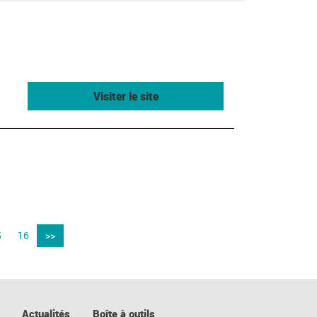
Visiter le site
5
16
>>
Actualités
Boîte à outils