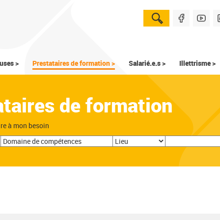
uses >
Prestataires de formation >
Salarié.e.s >
Illettrisme >
ataires de formation
dre à mon besoin