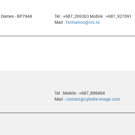
es Dames - BP7944
Tel : +687_269363 Mobile : +687_927091
Mail :
formation@cts.nc
Tel : Mobile : +687_896904
Mail :
contact@cybelle-image.com