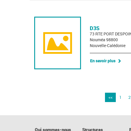
D3S
73 RTE PORT DESPOI
Nouméa 98800
Nouvelle-Calédonie
En savoir plus
<<
1
2
Qui sommes-nous
Structures