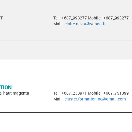
ST
Tel : +687_993277 Mobile : +687_993277
Mail :
claire.nevot@yahoo.fr
TION
e, haut magenta
Tel : +687_233971 Mobile : +687_751399
Mail :
cluster.formation.nc@gmail.com