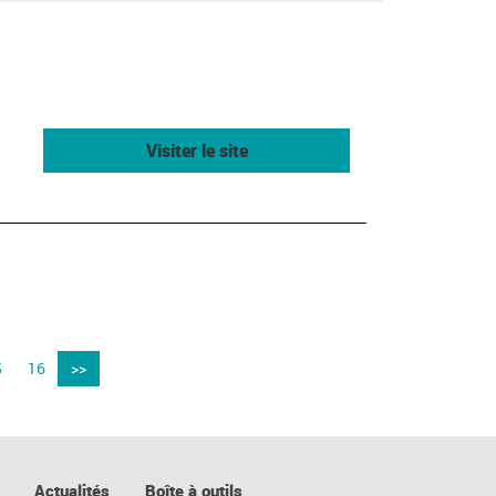
Visiter le site
5
16
>>
Actualités
Boîte à outils