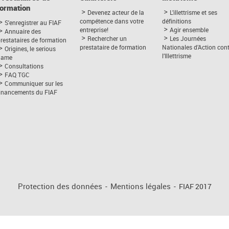
formation
Devenez acteur de la
L’illettrisme et ses
compétence dans votre
définitions
S'enregistrer au FIAF
entreprise!
Agir ensemble
Annuaire des
Rechercher un
Les Journées
restataires de formation
prestataire de formation
Nationales d’Action con
Origines, le serious
l’Illettrisme
game
Consultations
FAQ TGC
Communiquer sur les
financements du FIAF
Protection des données
-
Mentions légales
-
FIAF 2017