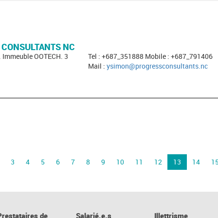
 CONSULTANTS NC
i. Immeuble OOTECH. 3
Tel : +687_351888 Mobile : +687_791406
Mail :
ysimon@progressconsultants.nc
3
4
5
6
7
8
9
10
11
12
13
14
1
Prestataires de
Salarié.e.s
Illettrisme