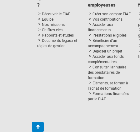
?
employeuses
Découvrir le FIAF
Créer son compte FIAF
Equipe
Vos contributions
Nos missions
Accéder aux
p
Chiffres clés
financements
Rapports et études
Prestations éligibles
Documents légaux et
Bénéficier d’un
règles de gestion
accompagnement
Déposer un projet
Accéder aux fonds
complémentaires
Consulter l’annuaire
des prestataires de
formation
Eléments, se former à
l’achat de formation
Formations financées
par le FIAF