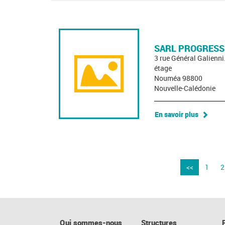
SARL PROGRESS
3 rue Général Galienn
étage
Nouméa 98800
Nouvelle-Calédonie
En savoir plus
<<
1
2
Qui sommes-nous
Structures