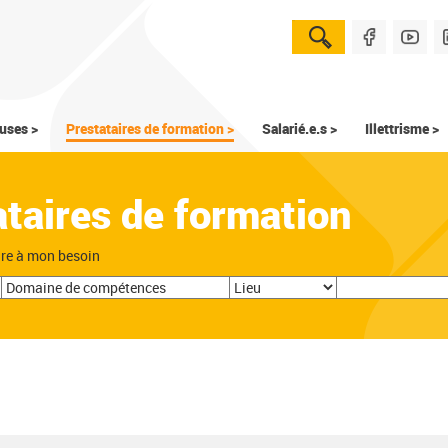
uses >
Prestataires de formation >
Salarié.e.s >
Illettrisme >
ataires de formation
dre à mon besoin