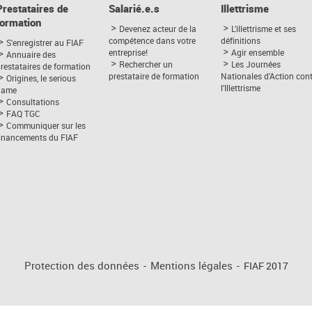
Prestataires de
Salarié.e.s
Illettrisme
formation
Devenez acteur de la
L’illettrisme et ses
compétence dans votre
définitions
S'enregistrer au FIAF
entreprise!
Agir ensemble
Annuaire des
Rechercher un
Les Journées
restataires de formation
prestataire de formation
Nationales d’Action con
Origines, le serious
l’Illettrisme
game
Consultations
FAQ TGC
Communiquer sur les
financements du FIAF
Protection des données
-
Mentions légales
-
FIAF 2017