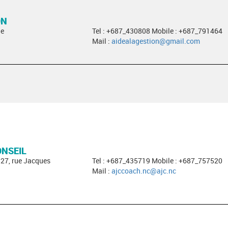
ON
ge
Tel : +687_430808 Mobile : +687_791464
Mail :
aidealagestion@gmail.com
ONSEIL
327, rue Jacques
Tel : +687_435719 Mobile : +687_757520
Mail :
ajccoach.nc@ajc.nc