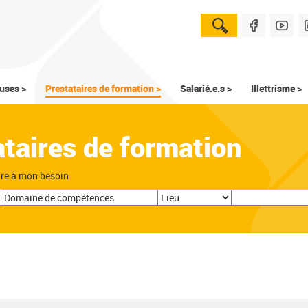
uses >
Prestataires de formation >
Salarié.e.s >
Illettrisme >
ataires de formation
dre à mon besoin