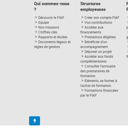
Qui sommes-nous
Structures
?
employeuses
Découvrir le FIAF
Créer son compte FIAF
Equipe
Vos contributions
Nos missions
Accéder aux
p
Chiffres clés
financements
Rapports et études
Prestations éligibles
Documents légaux et
Bénéficier d’un
règles de gestion
accompagnement
Déposer un projet
Accéder aux fonds
complémentaires
Consulter l’annuaire
des prestataires de
formation
Eléments, se former à
l’achat de formation
Formations financées
par le FIAF