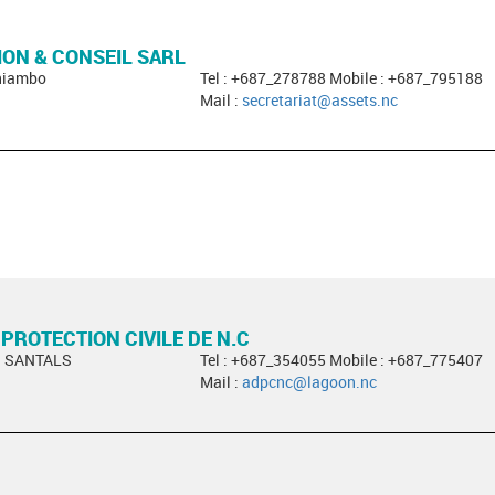
ON & CONSEIL SARL
oniambo
Tel : +687_278788 Mobile : +687_795188
Mail :
secretariat@assets.nc
 PROTECTION CIVILE DE N.C
S SANTALS
Tel : +687_354055 Mobile : +687_775407
Mail :
adpcnc@lagoon.nc