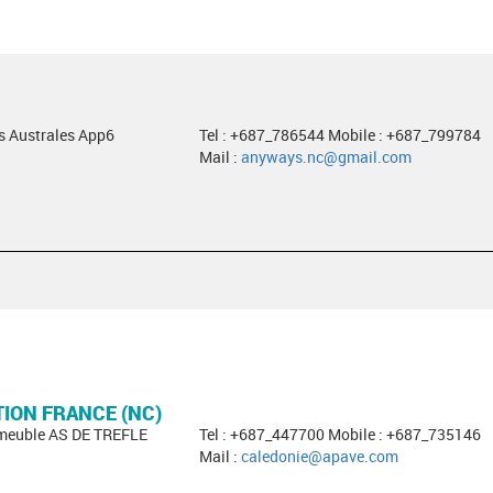
es Australes App6
Tel : +687_786544 Mobile : +687_799784
Mail :
anyways.nc@gmail.com
TION FRANCE (NC)
mmeuble AS DE TREFLE
Tel : +687_447700 Mobile : +687_735146
Mail :
caledonie@apave.com