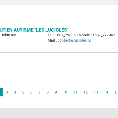
UTIEN AUTISME "LES LUCIOLES"
- Robinson
Tel : +687_298060 Mobile : +687_777962
Mail :
contact@lucioles.nc
3
4
5
6
7
8
9
10
11
12
13
14
1