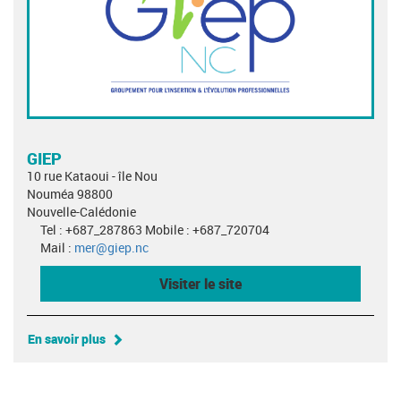
GIEP
10 rue Kataoui - île Nou
Nouméa 98800
Nouvelle-Calédonie
Tel : +687_287863 Mobile : +687_720704
Mail :
mer@giep.nc
Visiter le site
En savoir plus