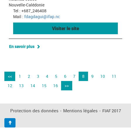
Nouvelle-Calédonie
Tel : +687_246408
Mail :
fdagdagui@ifap.nc
Visiter le site
En savoir plus
<<
1
2
3
4
5
6
7
8
9
10
11
12
13
14
15
16
>>
Protection des données
-
Mentions légales
-
FIAF 2017