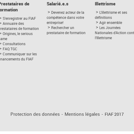
Prestataires de
Salarié.e.s
Illettrisme
formation
Devenez acteur de la
L’illettrisme et ses
compétence dans votre
définitions
S'enregistrer au FIAF
entreprise!
Agir ensemble
Annuaire des
Rechercher un
Les Journées
restataires de formation
prestataire de formation
Nationales d’Action con
Origines, le serious
l’Illettrisme
game
Consultations
FAQ TGC
Communiquer sur les
financements du FIAF
Protection des données
-
Mentions légales
-
FIAF 2017