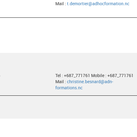
Mail :
t.demortier@adhocformation.nc
6
Tel : +687_771761 Mobile : +687_771761
Mail :
christine.besnard@adn-
formations.nc