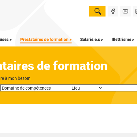
uses >
Prestataires de formation >
Salarié.e.s >
Illettrisme >
ataires de formation
dre à mon besoin