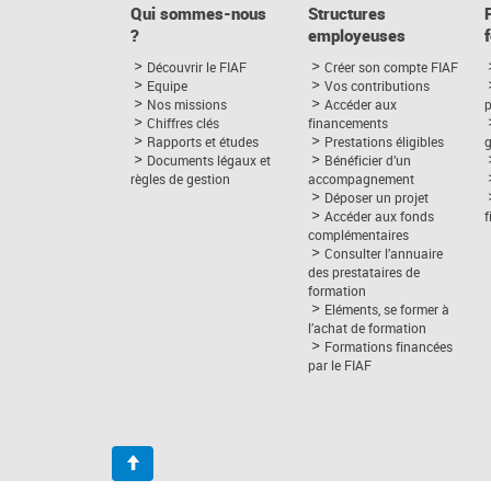
Qui sommes-nous
Structures
?
employeuses
Découvrir le FIAF
Créer son compte FIAF
Equipe
Vos contributions
Nos missions
Accéder aux
p
Chiffres clés
financements
Rapports et études
Prestations éligibles
Documents légaux et
Bénéficier d’un
règles de gestion
accompagnement
Déposer un projet
Accéder aux fonds
complémentaires
Consulter l’annuaire
des prestataires de
formation
Eléments, se former à
l’achat de formation
Formations financées
par le FIAF