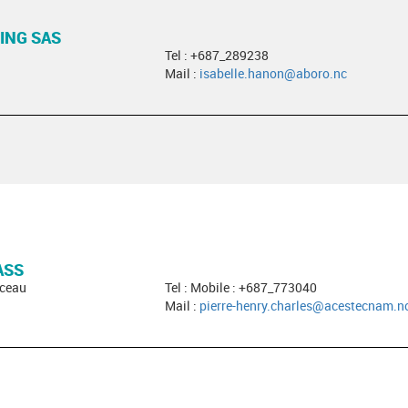
ING SAS
Tel : +687_289238
Mail :
isabelle.hanon@aboro.nc
ASS
nceau
Tel : Mobile : +687_773040
Mail :
pierre-henry.charles@acestecnam.n