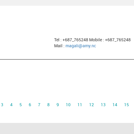
Tel : +687_765248 Mobile : +687_765248
Mail :
magali@amy.nc
3
4
5
6
7
8
9
10
11
12
13
14
15