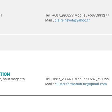
ST
Tel : +687_993277 Mobile : +687_993277
Mail :
claire.nevot@yahoo.fr
TION
e, haut magenta
Tel : +687_233971 Mobile : +687_751399
Mail :
cluster.formation.nc@gmail.com