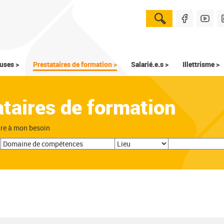
uses >
Prestataires de formation >
Salarié.e.s >
Illettrisme >
ataires de formation
dre à mon besoin