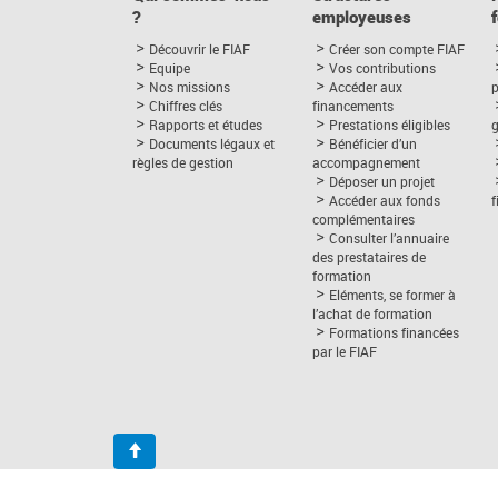
?
employeuses
Découvrir le FIAF
Créer son compte FIAF
Equipe
Vos contributions
Nos missions
Accéder aux
p
Chiffres clés
financements
Rapports et études
Prestations éligibles
Documents légaux et
Bénéficier d’un
règles de gestion
accompagnement
Déposer un projet
Accéder aux fonds
complémentaires
Consulter l’annuaire
des prestataires de
formation
Eléments, se former à
l’achat de formation
Formations financées
par le FIAF