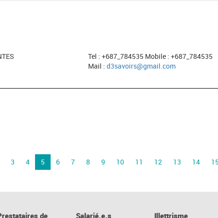
NTES
Tel : +687_784535 Mobile : +687_784535
Mail :
d3savoirs@gmail.com
3
4
5
6
7
8
9
10
11
12
13
14
1
Prestataires de
Salarié.e.s
Illettrisme