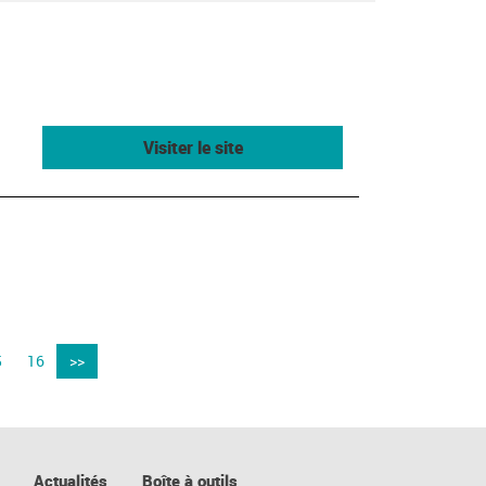
Visiter le site
5
16
>>
Actualités
Boîte à outils