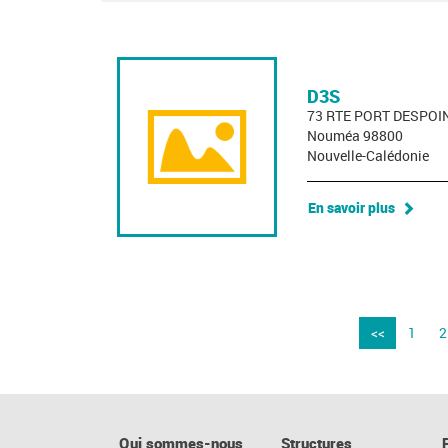
D3S
73 RTE PORT DESPOI
Nouméa 98800
Nouvelle-Calédonie
En savoir plus
<<
1
2
Qui sommes-nous
Structures