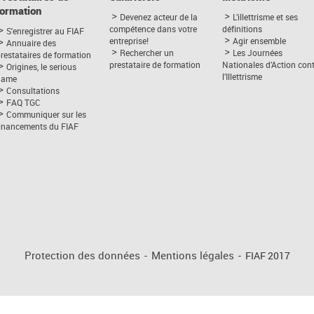
formation
Devenez acteur de la
L’illettrisme et ses
compétence dans votre
définitions
S'enregistrer au FIAF
entreprise!
Agir ensemble
Annuaire des
Rechercher un
Les Journées
restataires de formation
prestataire de formation
Nationales d’Action con
Origines, le serious
l’Illettrisme
game
Consultations
FAQ TGC
Communiquer sur les
financements du FIAF
Protection des données
-
Mentions légales
-
FIAF 2017