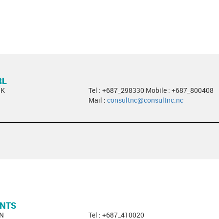
RL
OK
Tel : +687_298330 Mobile : +687_800408
Mail :
consultnc@consultnc.nc
ANTS
EN
Tel : +687_410020