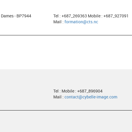
es Dames - BP7944
Tel : +687_269363 Mobile : +687_927091
Mail :
formation@cts.nc
Tel : Mobile : +687_896904
Mail :
contact@cybelle-image.com