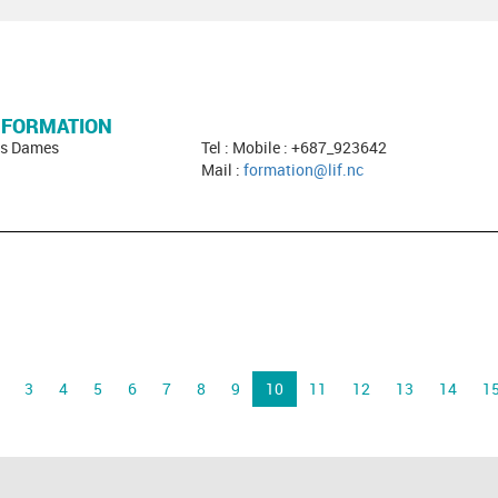
A FORMATION
des Dames
Tel : Mobile : +687_923642
Mail :
formation@lif.nc
3
4
5
6
7
8
9
10
11
12
13
14
1