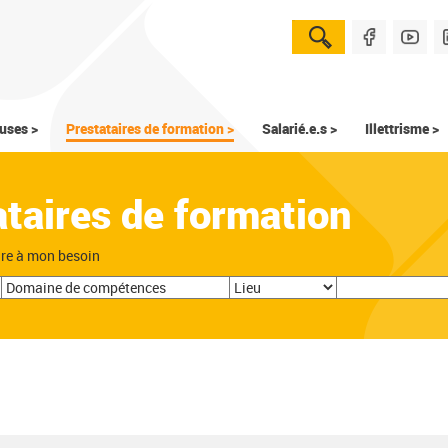
uses >
Prestataires de formation >
Salarié.e.s >
Illettrisme >
ataires de formation
dre à mon besoin