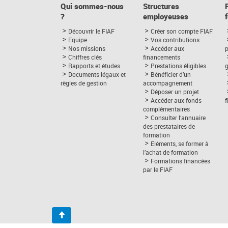
Qui sommes-nous
Structures
?
employeuses
Découvrir le FIAF
Créer son compte FIAF
Equipe
Vos contributions
Nos missions
Accéder aux
p
Chiffres clés
financements
Rapports et études
Prestations éligibles
Documents légaux et
Bénéficier d’un
règles de gestion
accompagnement
Déposer un projet
Accéder aux fonds
complémentaires
Consulter l’annuaire
des prestataires de
formation
Eléments, se former à
l’achat de formation
Formations financées
par le FIAF