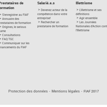
Prestataires de
Salarié.e.s
Illettrisme
formation
Devenez acteur de la
L’illettrisme et ses
compétence dans votre
définitions
S'enregistrer au FIAF
entreprise!
Agir ensemble
Annuaire des
Rechercher un
Les Journées
restataires de formation
prestataire de formation
Nationales d’Action con
Origines, le serious
l’Illettrisme
game
Consultations
FAQ TGC
Communiquer sur les
financements du FIAF
Protection des données
-
Mentions légales
-
FIAF 2017