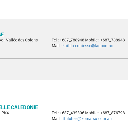
SE
ye - Vallée des Colons
Tel : +687_788948 Mobile : +687_788948
Mail :
kathia.contesse@lagoon.nc
LLE CALEDONIE
r PK4
Tel : +687_435306 Mobile : +687_876798
Mail :
tfuluhea@komatsu.com.au