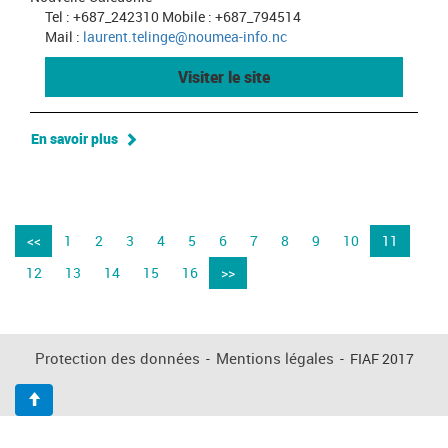
Tel : +687_242310 Mobile : +687_794514
Mail :
laurent.telinge@noumea-info.nc
Visiter le site
En savoir plus
<<
1
2
3
4
5
6
7
8
9
10
11
12
13
14
15
16
>>
Protection des données
-
Mentions légales
-
FIAF 2017