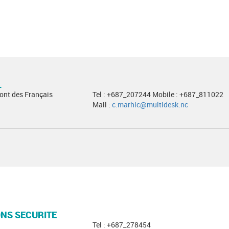
L
Pont des Français
Tel : +687_207244 Mobile : +687_811022
Mail :
c.marhic@multidesk.nc
ONS SECURITE
Tel : +687_278454