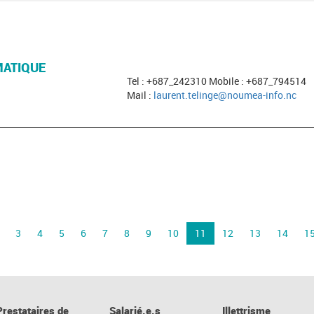
ATIQUE
Tel : +687_242310 Mobile : +687_794514
Mail :
laurent.telinge@noumea-info.nc
3
4
5
6
7
8
9
10
11
12
13
14
1
Prestataires de
Salarié.e.s
Illettrisme