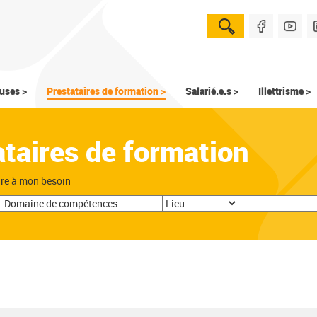
uses >
Prestataires de formation >
Salarié.e.s >
Illettrisme >
ataires de formation
dre à mon besoin