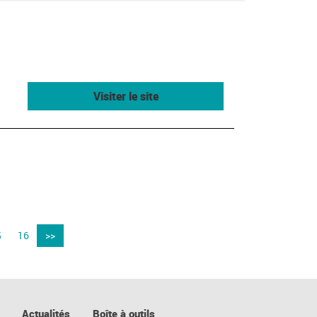
Visiter le site
5
16
>>
Actualités
Boîte à outils