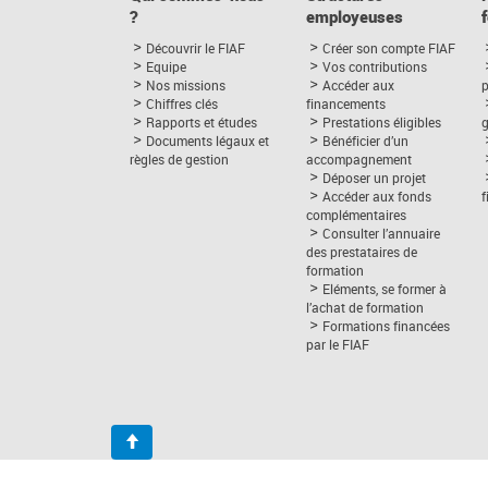
?
employeuses
Découvrir le FIAF
Créer son compte FIAF
Equipe
Vos contributions
Nos missions
Accéder aux
p
Chiffres clés
financements
Rapports et études
Prestations éligibles
Documents légaux et
Bénéficier d’un
règles de gestion
accompagnement
Déposer un projet
Accéder aux fonds
complémentaires
Consulter l’annuaire
des prestataires de
formation
Eléments, se former à
l’achat de formation
Formations financées
par le FIAF