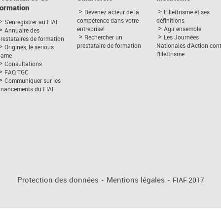
formation
Devenez acteur de la
L’illettrisme et ses
compétence dans votre
définitions
S'enregistrer au FIAF
entreprise!
Agir ensemble
Annuaire des
Rechercher un
Les Journées
restataires de formation
prestataire de formation
Nationales d’Action con
Origines, le serious
l’Illettrisme
game
Consultations
FAQ TGC
Communiquer sur les
financements du FIAF
Protection des données
-
Mentions légales
-
FIAF 2017