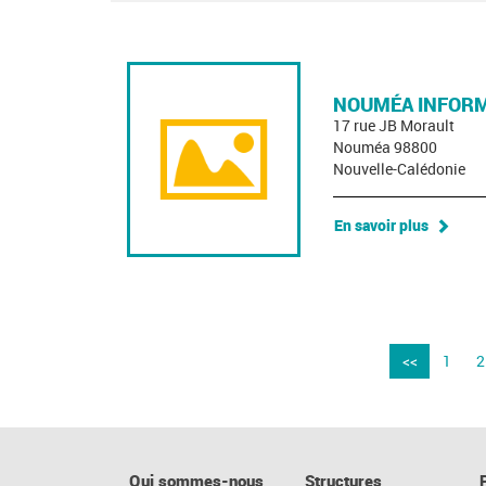
NOUMÉA INFORM
17 rue JB Morault
Nouméa 98800
Nouvelle-Calédonie
En savoir plus
<<
1
2
Qui sommes-nous
Structures