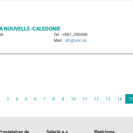
LA NOUVELLE-CALEDONIE
ok
Tel : +687_290490
Mail :
sfc@unc.nc
3
4
5
6
7
8
9
10
11
12
13
14
1
Prestataires de
Salarié.e.s
Illettrisme