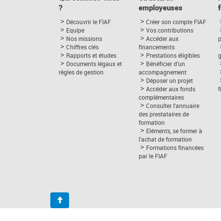
?
employeuses
Découvrir le FIAF
Créer son compte FIAF
Equipe
Vos contributions
Nos missions
Accéder aux
p
Chiffres clés
financements
Rapports et études
Prestations éligibles
Documents légaux et
Bénéficier d’un
règles de gestion
accompagnement
Déposer un projet
Accéder aux fonds
complémentaires
Consulter l’annuaire
des prestataires de
formation
Eléments, se former à
l’achat de formation
Formations financées
par le FIAF