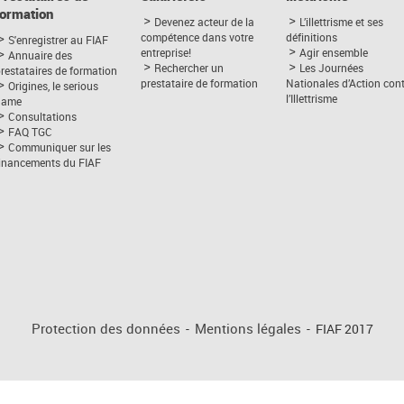
formation
Devenez acteur de la
L’illettrisme et ses
compétence dans votre
définitions
S'enregistrer au FIAF
entreprise!
Agir ensemble
Annuaire des
Rechercher un
Les Journées
restataires de formation
prestataire de formation
Nationales d’Action con
Origines, le serious
l’Illettrisme
game
Consultations
FAQ TGC
Communiquer sur les
financements du FIAF
Protection des données
-
Mentions légales
-
FIAF 2017