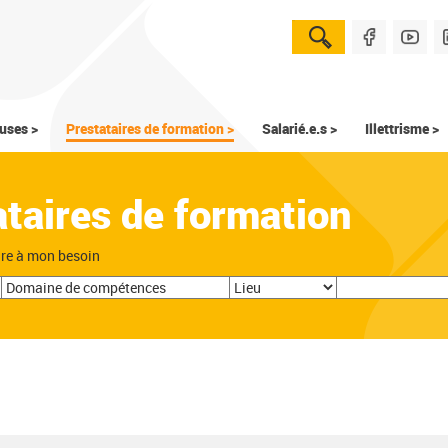
uses >
Prestataires de formation >
Salarié.e.s >
Illettrisme >
ataires de formation
dre à mon besoin