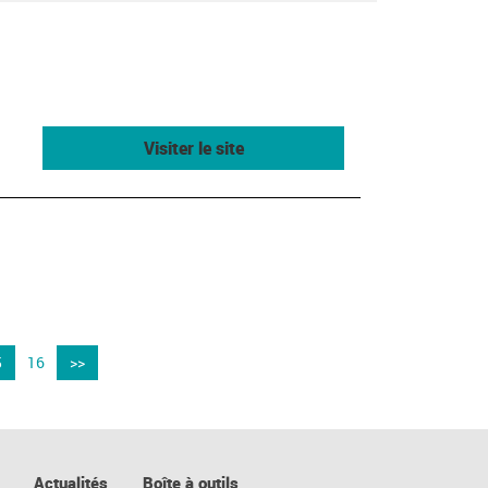
Visiter le site
5
16
>>
Actualités
Boîte à outils