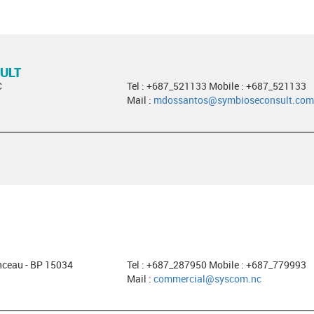
ULT
C
Tel : +687_521133 Mobile : +687_521133
Mail :
mdossantos@symbioseconsult.com
nceau - BP 15034
Tel : +687_287950 Mobile : +687_779993
Mail :
commercial@syscom.nc