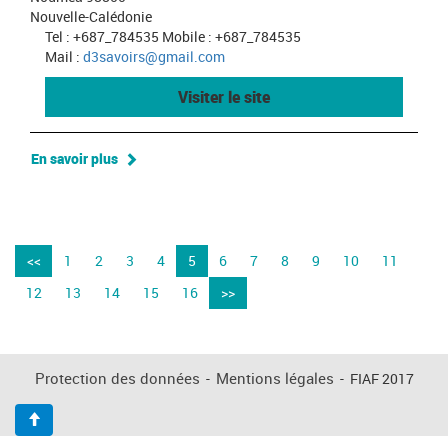
Nouvelle-Calédonie
Tel : +687_784535 Mobile : +687_784535
Mail :
d3savoirs@gmail.com
Visiter le site
En savoir plus
<<
1
2
3
4
5
6
7
8
9
10
11
12
13
14
15
16
>>
Protection des données
-
Mentions légales
-
FIAF 2017