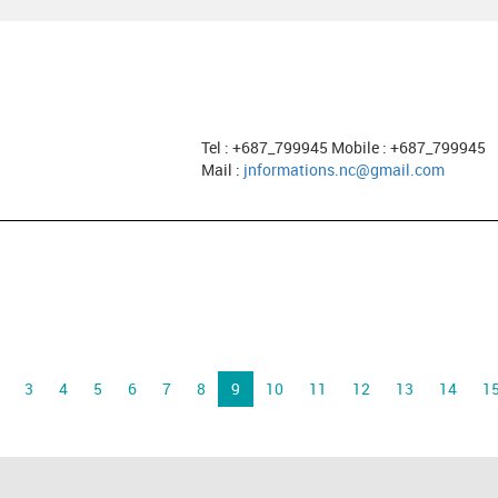
Tel : +687_799945 Mobile : +687_799945
Mail :
jnformations.nc@gmail.com
3
4
5
6
7
8
9
10
11
12
13
14
1