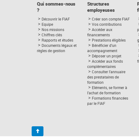
Qui sommes-nous
Structures
?
employeuses
Découvrir le FIAF
Créer son compte FIAF
Equipe
Vos contributions
Nos missions
Accéder aux
p
Chiffres clés
financements
Rapports et études
Prestations éligibles
Documents légaux et
Bénéficier d’un
règles de gestion
accompagnement
Déposer un projet
Accéder aux fonds
complémentaires
Consulter l’annuaire
des prestataires de
formation
Eléments, se former à
l’achat de formation
Formations financées
par le FIAF