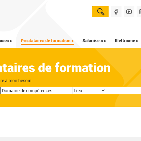
uses >
Prestataires de formation >
Salarié.e.s >
Illettrisme >
ataires de formation
dre à mon besoin