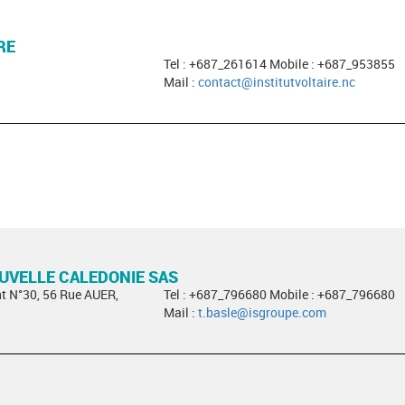
RE
Tel : +687_261614 Mobile : +687_953855
Mail :
contact@institutvoltaire.nc
OUVELLE CALEDONIE SAS
t N°30, 56 Rue AUER,
Tel : +687_796680 Mobile : +687_796680
Mail :
t.basle@isgroupe.com