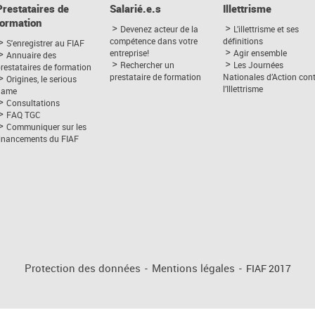
Prestataires de
Salarié.e.s
Illettrisme
formation
Devenez acteur de la
L’illettrisme et ses
compétence dans votre
définitions
S'enregistrer au FIAF
entreprise!
Agir ensemble
Annuaire des
Rechercher un
Les Journées
restataires de formation
prestataire de formation
Nationales d’Action con
Origines, le serious
l’Illettrisme
game
Consultations
FAQ TGC
Communiquer sur les
financements du FIAF
Protection des données
-
Mentions légales
-
FIAF 2017