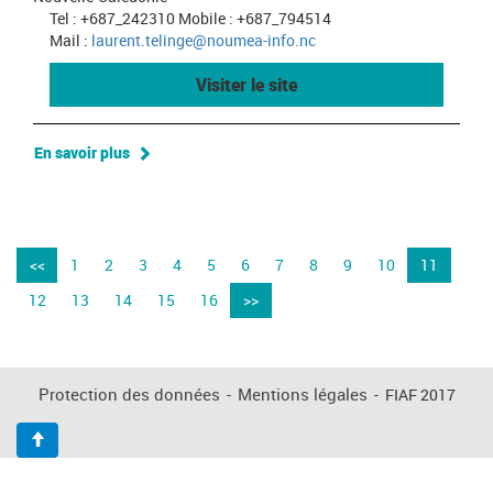
Tel : +687_242310 Mobile : +687_794514
Mail :
laurent.telinge@noumea-info.nc
Visiter le site
En savoir plus
<<
1
2
3
4
5
6
7
8
9
10
11
12
13
14
15
16
>>
Protection des données
-
Mentions légales
-
FIAF 2017