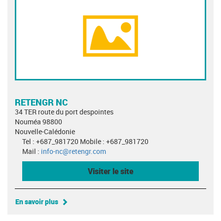
RETENGR NC
34 TER route du port despointes
Nouméa 98800
Nouvelle-Calédonie
Tel : +687_981720 Mobile : +687_981720
Mail :
info-nc@retengr.com
Visiter le site
En savoir plus