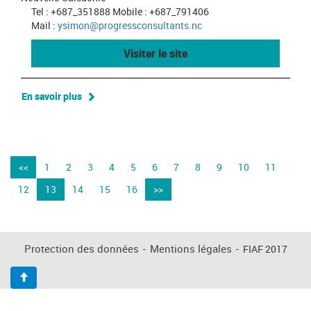
Tel : +687_351888 Mobile : +687_791406
Mail :
ysimon@progressconsultants.nc
Visiter le site
En savoir plus
<<
1
2
3
4
5
6
7
8
9
10
11
12
13
14
15
16
>>
Protection des données
-
Mentions légales
-
FIAF 2017