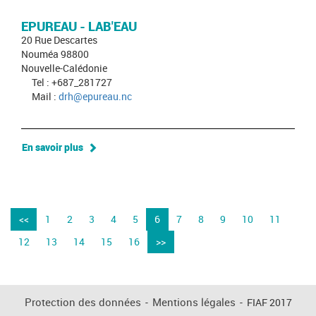
EPUREAU - LAB'EAU
20 Rue Descartes
Nouméa 98800
Nouvelle-Calédonie
Tel : +687_281727
Mail :
drh@epureau.nc
En savoir plus
<<
1
2
3
4
5
6
7
8
9
10
11
12
13
14
15
16
>>
Protection des données
-
Mentions légales
-
FIAF 2017