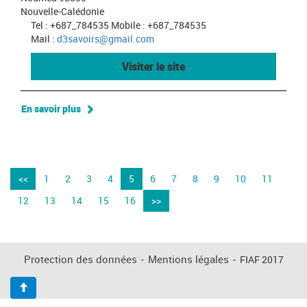
Nouvelle-Calédonie
Tel : +687_784535 Mobile : +687_784535
Mail :
d3savoirs@gmail.com
Visiter le site
En savoir plus
<<
1
2
3
4
5
6
7
8
9
10
11
12
13
14
15
16
>>
Protection des données
-
Mentions légales
-
FIAF 2017